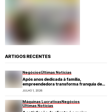
ARTIGOS RECENTES
Negócios
Últimas Notícias
Após anos dedicada à família,
empreendedora transforma franquia de
turismo em negócio de destaque no RN
JULHO 1, 2026
Máquinas Lucrativas
Negócios
Últimas Notícias