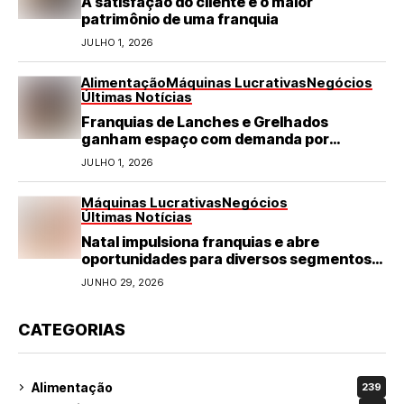
A satisfação do cliente é o maior
patrimônio de uma franquia
JULHO 1, 2026
Alimentação
Máquinas Lucrativas
Negócios
Últimas Notícias
Franquias de Lanches e Grelhados
ganham espaço com demanda por
refeições rápidas e de qualidade
JULHO 1, 2026
Máquinas Lucrativas
Negócios
Últimas Notícias
Natal impulsiona franquias e abre
oportunidades para diversos segmentos
do varejo
JUNHO 29, 2026
CATEGORIAS
Alimentação
239