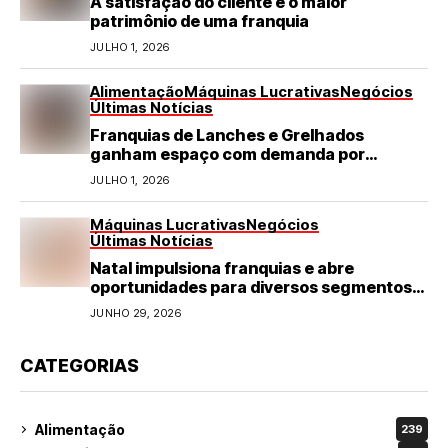
A satisfação do cliente é o maior
patrimônio de uma franquia
JULHO 1, 2026
Alimentação
Máquinas Lucrativas
Negócios
Últimas Notícias
Franquias de Lanches e Grelhados
ganham espaço com demanda por
refeições rápidas e de qualidade
JULHO 1, 2026
Máquinas Lucrativas
Negócios
Últimas Notícias
Natal impulsiona franquias e abre
oportunidades para diversos segmentos
do varejo
JUNHO 29, 2026
CATEGORIAS
Alimentação
239