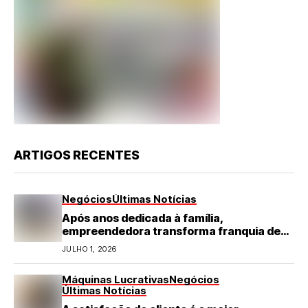
ARTIGOS RECENTES
Negócios
Últimas Notícias
Após anos dedicada à família,
empreendedora transforma franquia de
turismo em negócio de destaque no RN
JULHO 1, 2026
Máquinas Lucrativas
Negócios
Últimas Notícias