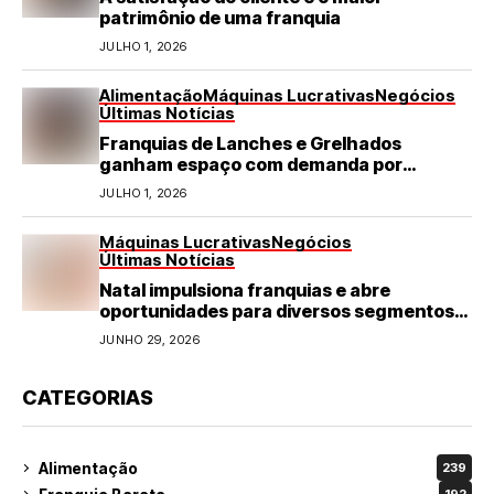
patrimônio de uma franquia
JULHO 1, 2026
Alimentação
Máquinas Lucrativas
Negócios
Últimas Notícias
Franquias de Lanches e Grelhados
ganham espaço com demanda por
refeições rápidas e de qualidade
JULHO 1, 2026
Máquinas Lucrativas
Negócios
Últimas Notícias
Natal impulsiona franquias e abre
oportunidades para diversos segmentos
do varejo
JUNHO 29, 2026
CATEGORIAS
Alimentação
239