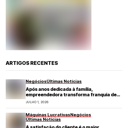
ARTIGOS RECENTES
Negócios
Últimas Notícias
Após anos dedicada à família,
empreendedora transforma franquia de
turismo em negócio de destaque no RN
JULHO 1, 2026
Máquinas Lucrativas
Negócios
Últimas Notícias
A satisfação do cliente é o maior