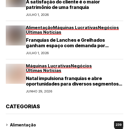
A satisfação do cliente é o maior
patrimônio de uma franquia
JULHO 1, 2026
Alimentação
Máquinas Lucrativas
Negócios
Últimas Notícias
Franquias de Lanches e Grelhados
ganham espaço com demanda por
refeições rápidas e de qualidade
JULHO 1, 2026
Máquinas Lucrativas
Negócios
Últimas Notícias
Natal impulsiona franquias e abre
oportunidades para diversos segmentos
do varejo
JUNHO 29, 2026
CATEGORIAS
Alimentação
239