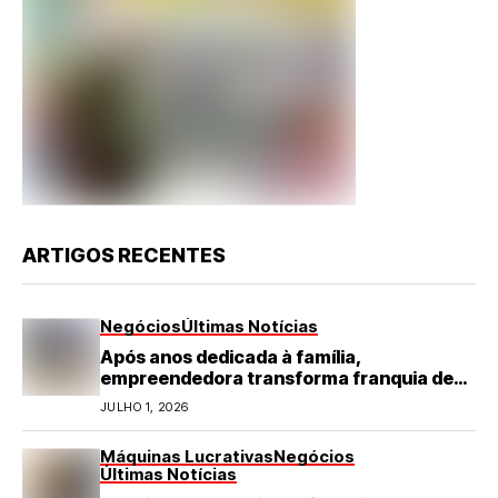
ARTIGOS RECENTES
Negócios
Últimas Notícias
Após anos dedicada à família,
empreendedora transforma franquia de
turismo em negócio de destaque no RN
JULHO 1, 2026
Máquinas Lucrativas
Negócios
Últimas Notícias