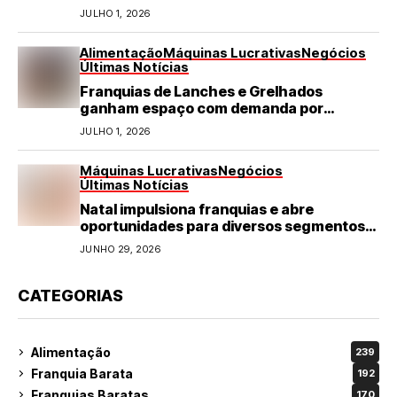
JULHO 1, 2026
Alimentação
Máquinas Lucrativas
Negócios
Últimas Notícias
Franquias de Lanches e Grelhados
ganham espaço com demanda por
refeições rápidas e de qualidade
JULHO 1, 2026
Máquinas Lucrativas
Negócios
Últimas Notícias
Natal impulsiona franquias e abre
oportunidades para diversos segmentos
do varejo
JUNHO 29, 2026
CATEGORIAS
Alimentação
239
Franquia Barata
192
Franquias Baratas
170