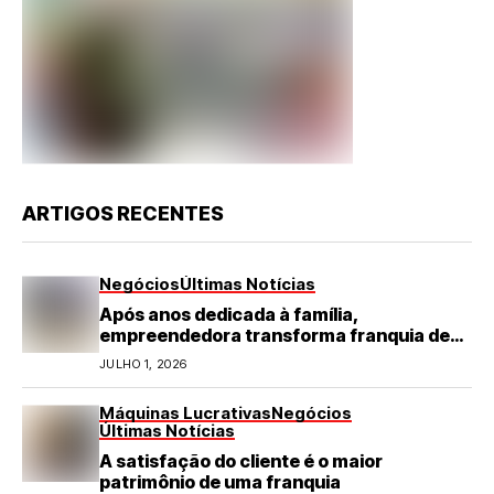
ARTIGOS RECENTES
Negócios
Últimas Notícias
Após anos dedicada à família,
empreendedora transforma franquia de
turismo em negócio de destaque no RN
JULHO 1, 2026
Máquinas Lucrativas
Negócios
Últimas Notícias
A satisfação do cliente é o maior
patrimônio de uma franquia