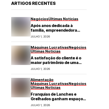
ARTIGOS RECENTES
Negócios
Últimas Notícias
Após anos dedicada à
família, empreendedora
transforma franquia de
JULHO 1, 2026
turismo em negócio de
destaque no RN
Máquinas Lucrativas
Negócios
Últimas Notícias
A satisfação do cliente é o
maior patrimônio de uma
franquia
JULHO 1, 2026
Alimentação
Máquinas Lucrativas
Negócios
Últimas Notícias
Franquias de Lanches e
Grelhados ganham espaço
com demanda por refeições
JULHO 1, 2026
rápidas e de qualidade