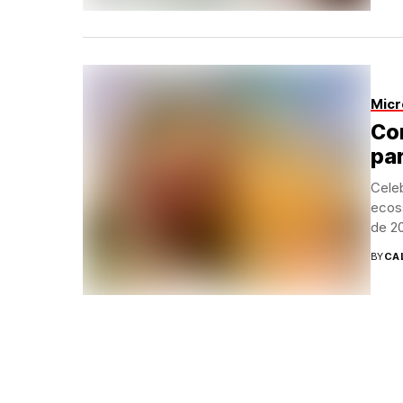
Micr
Co
par
Cele
ecos
de 20
BY
CA