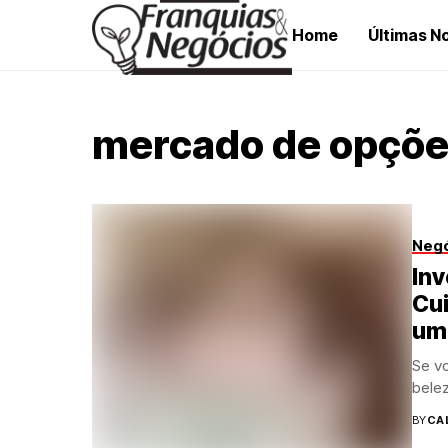
Home
Últimas No
mercado de opçõ
Neg
Inv
Cui
um
Se vo
bele
BY
CA