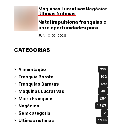
Máquinas Lucrativas
Negócios
Últimas Notícias
Natal impulsiona franquias e
abre oportunidades para
diversos segmentos do
JUNHO 29, 2026
varejo
CATEGORIAS
Alimentação
239
Franquia Barata
192
Franquias Baratas
170
Máquinas Lucrativas
586
Micro Franquias
264
Negócios
1.707
Sem categoria
2
Últimas notícias
1.325