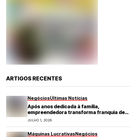
ARTIGOS RECENTES
Negócios
Últimas Notícias
Após anos dedicada à família,
empreendedora transforma franquia de
turismo em negócio de destaque no RN
JULHO 1, 2026
Máquinas Lucrativas
Negócios