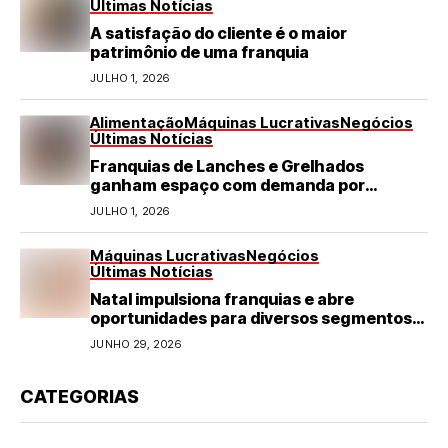
Últimas Notícias
A satisfação do cliente é o maior
patrimônio de uma franquia
JULHO 1, 2026
Alimentação
Máquinas Lucrativas
Negócios
Últimas Notícias
Franquias de Lanches e Grelhados
ganham espaço com demanda por
refeições rápidas e de qualidade
JULHO 1, 2026
Máquinas Lucrativas
Negócios
Últimas Notícias
Natal impulsiona franquias e abre
oportunidades para diversos segmentos
do varejo
JUNHO 29, 2026
CATEGORIAS