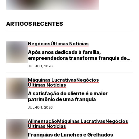
ARTIGOS RECENTES
Negócios
Últimas Notícias
Após anos dedicada à família,
empreendedora transforma franquia de
turismo em negócio de destaque no RN
JULHO 1, 2026
Máquinas Lucrativas
Negócios
Últimas Notícias
A satisfação do cliente é o maior
patrimônio de uma franquia
JULHO 1, 2026
Alimentação
Máquinas Lucrativas
Negócios
Últimas Notícias
Franquias de Lanches e Grelhados