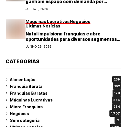
ganham espaço com demanda por
refeições rápidas e de qualidade
JULHO 1, 2026
Máquinas Lucrativas
Negócios
Últimas Notícias
Natal impulsiona franquias e abre
oportunidades para diversos segmentos
do varejo
JUNHO 29, 2026
CATEGORIAS
Alimentação
239
Franquia Barata
192
Franquias Baratas
170
Máquinas Lucrativas
586
Micro Franquias
264
Negócios
1.707
Sem categoria
2