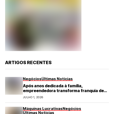
ARTIGOS RECENTES
Negócios
Últimas Notícias
Após anos dedicada à família,
empreendedora transforma franquia de
turismo em negócio de destaque no RN
JULHO 1, 2026
Máquinas Lucrativas
Negócios
Últimas Notícias