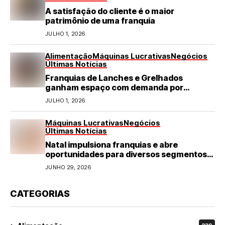
A satisfação do cliente é o maior
patrimônio de uma franquia
JULHO 1, 2026
Alimentação
Máquinas Lucrativas
Negócios
Últimas Notícias
Franquias de Lanches e Grelhados
ganham espaço com demanda por
refeições rápidas e de qualidade
JULHO 1, 2026
Máquinas Lucrativas
Negócios
Últimas Notícias
Natal impulsiona franquias e abre
oportunidades para diversos segmentos
do varejo
JUNHO 29, 2026
CATEGORIAS