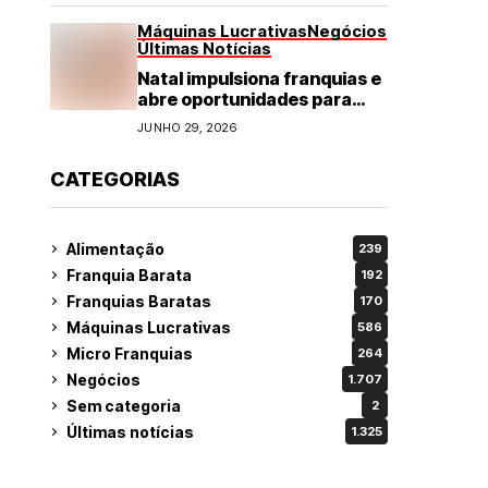
Máquinas Lucrativas
Negócios
Últimas Notícias
Natal impulsiona franquias e
abre oportunidades para
diversos segmentos do
JUNHO 29, 2026
varejo
CATEGORIAS
Alimentação
239
Franquia Barata
192
Franquias Baratas
170
Máquinas Lucrativas
586
Micro Franquias
264
Negócios
1.707
Sem categoria
2
Últimas notícias
1.325