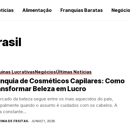
tícias
Alimentação
Franquias Baratas
Negóci
asil
inas Lucrativas
Negócios
Últimas Notícias
anquia de Cosméticos Capilares: Como
ansformar Beleza em Lucro
rcado da beleza segue entre os mais aquecidos do país,
cipalmente quando o assunto é cuidados com os cabelos. A
 constante...
INIA DE FREITAS
JUNHO 1, 2026