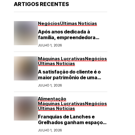
ARTIGOS RECENTES
Negócios
Últimas Notícias
Após anos dedicada à
família, empreendedora
transforma franquia de
JULHO 1, 2026
turismo em negócio de
destaque no RN
Máquinas Lucrativas
Negócios
Últimas Notícias
A satisfação do cliente é o
maior patrimônio de uma
franquia
JULHO 1, 2026
Alimentação
Máquinas Lucrativas
Negócios
Últimas Notícias
Franquias de Lanches e
Grelhados ganham espaço
com demanda por refeições
JULHO 1, 2026
rápidas e de qualidade