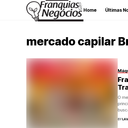
Home
Últimas No
mercado capilar Br
Máqu
Fr
Tr
O me
prin
busca
BY
LAV