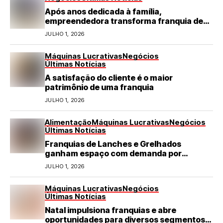
Após anos dedicada à família,
empreendedora transforma franquia de
turismo em negócio de destaque no RN
JULHO 1, 2026
Máquinas Lucrativas
Negócios
Últimas Notícias
A satisfação do cliente é o maior
patrimônio de uma franquia
JULHO 1, 2026
Alimentação
Máquinas Lucrativas
Negócios
Últimas Notícias
Franquias de Lanches e Grelhados
ganham espaço com demanda por
refeições rápidas e de qualidade
JULHO 1, 2026
Máquinas Lucrativas
Negócios
Últimas Notícias
Natal impulsiona franquias e abre
oportunidades para diversos segmentos