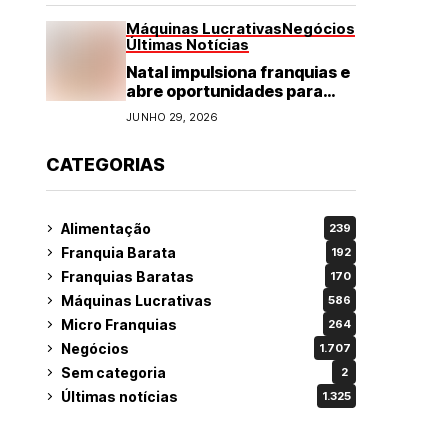
Máquinas Lucrativas
Negócios
Últimas Notícias
Natal impulsiona franquias e
abre oportunidades para
diversos segmentos do
JUNHO 29, 2026
varejo
CATEGORIAS
Alimentação
239
Franquia Barata
192
Franquias Baratas
170
Máquinas Lucrativas
586
Micro Franquias
264
Negócios
1.707
Sem categoria
2
Últimas notícias
1.325