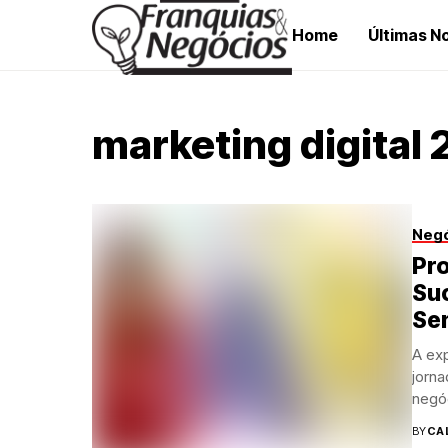
Home
Últimas No
marketing digital
Neg
Pr
Suc
Sen
A exp
jorn
negóc
BY
CA