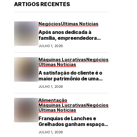
ARTIGOS RECENTES
Negócios
Últimas Notícias
Após anos dedicada à
família, empreendedora
transforma franquia de
JULHO 1, 2026
turismo em negócio de
destaque no RN
Máquinas Lucrativas
Negócios
Últimas Notícias
A satisfação do cliente é o
maior patrimônio de uma
franquia
JULHO 1, 2026
Alimentação
Máquinas Lucrativas
Negócios
Últimas Notícias
Franquias de Lanches e
Grelhados ganham espaço
com demanda por refeições
JULHO 1, 2026
rápidas e de qualidade