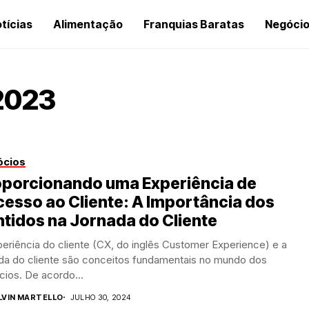
tícias
Alimentação
Franquias Baratas
Negóci
 2023
ócios
oporcionando uma Experiência de
esso ao Cliente: A Importância dos
tidos na Jornada do Cliente
eriência do cliente (CX, do inglês Customer Experience) e a
ada do cliente são conceitos fundamentais no mundo dos
ios. De acordo...
LVIN MARTELLO
JULHO 30, 2024