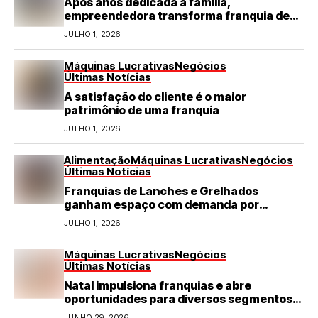
Após anos dedicada à família,
empreendedora transforma franquia de
turismo em negócio de destaque no RN
JULHO 1, 2026
Máquinas Lucrativas
Negócios
Últimas Notícias
A satisfação do cliente é o maior
patrimônio de uma franquia
JULHO 1, 2026
Alimentação
Máquinas Lucrativas
Negócios
Últimas Notícias
Franquias de Lanches e Grelhados
ganham espaço com demanda por
refeições rápidas e de qualidade
JULHO 1, 2026
Máquinas Lucrativas
Negócios
Últimas Notícias
Natal impulsiona franquias e abre
oportunidades para diversos segmentos
do varejo
JUNHO 29, 2026