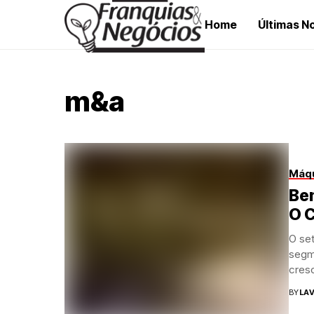
Home
Últimas No
m&a
Máqu
Bem
O C
O se
segm
cresc
BY
LAV