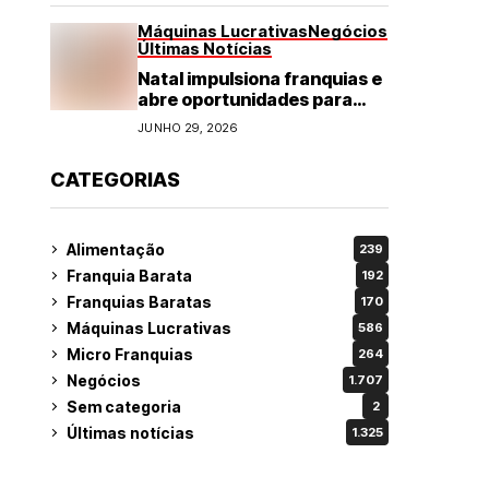
Máquinas Lucrativas
Negócios
Últimas Notícias
Natal impulsiona franquias e
abre oportunidades para
diversos segmentos do
JUNHO 29, 2026
varejo
CATEGORIAS
Alimentação
239
Franquia Barata
192
Franquias Baratas
170
Máquinas Lucrativas
586
Micro Franquias
264
Negócios
1.707
Sem categoria
2
Últimas notícias
1.325