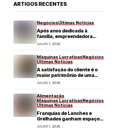
ARTIGOS RECENTES
Negócios
Últimas Notícias
Após anos dedicada à
família, empreendedora
transforma franquia de
JULHO 1, 2026
turismo em negócio de
destaque no RN
Máquinas Lucrativas
Negócios
Últimas Notícias
A satisfação do cliente é o
maior patrimônio de uma
franquia
JULHO 1, 2026
Alimentação
Máquinas Lucrativas
Negócios
Últimas Notícias
Franquias de Lanches e
Grelhados ganham espaço
com demanda por refeições
JULHO 1, 2026
rápidas e de qualidade