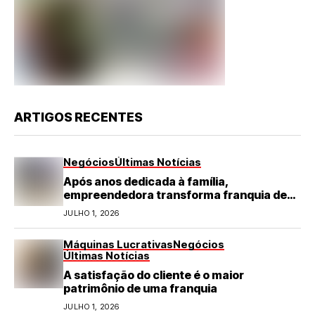
ARTIGOS RECENTES
Negócios
Últimas Notícias
Após anos dedicada à família,
empreendedora transforma franquia de
turismo em negócio de destaque no RN
JULHO 1, 2026
Máquinas Lucrativas
Negócios
Últimas Notícias
A satisfação do cliente é o maior
patrimônio de uma franquia
JULHO 1, 2026