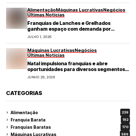
Alimentação
Máquinas Lucrativas
Negócios
Últimas Notícias
Franquias de Lanches e Grelhados
ganham espaço com demanda por
refeições rápidas e de qualidade
JULHO 1, 2026
Máquinas Lucrativas
Negócios
Últimas Notícias
Natal impulsiona franquias e abre
oportunidades para diversos segmentos
do varejo
JUNHO 29, 2026
CATEGORIAS
Alimentação
239
Franquia Barata
192
Franquias Baratas
170
Máquinas Lucrativas
586