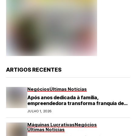
ARTIGOS RECENTES
Negócios
Últimas Notícias
Após anos dedicada à família,
empreendedora transforma franquia de
turismo em negócio de destaque no RN
JULHO 1, 2026
Máquinas Lucrativas
Negócios
Últimas Notícias