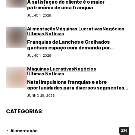
A satisfação do cliente é o maior
patrimônio de uma franquia
JULHO 1, 2026
Alimentação
Máquinas Lucrativas
Negócios
Últimas Notícias
Franquias de Lanches e Grelhados
ganham espaço com demanda por
refeições rápidas e de qualidade
JULHO 1, 2026
Máquinas Lucrativas
Negócios
Últimas Notícias
Natal impulsiona franquias e abre
oportunidades para diversos segmentos
do varejo
JUNHO 29, 2026
CATEGORIAS
Alimentação
239