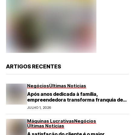
ARTIGOS RECENTES
Negócios
Últimas Notícias
Após anos dedicada à família,
empreendedora transforma franquia de
turismo em negócio de destaque no RN
JULHO 1, 2026
Máquinas Lucrativas
Negócios
Últimas Notícias
A satisfação do cliente é o maior