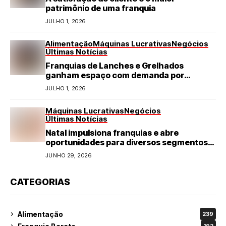
patrimônio de uma franquia
JULHO 1, 2026
Alimentação
Máquinas Lucrativas
Negócios
Últimas Notícias
Franquias de Lanches e Grelhados
ganham espaço com demanda por
refeições rápidas e de qualidade
JULHO 1, 2026
Máquinas Lucrativas
Negócios
Últimas Notícias
Natal impulsiona franquias e abre
oportunidades para diversos segmentos
do varejo
JUNHO 29, 2026
CATEGORIAS
Alimentação
239