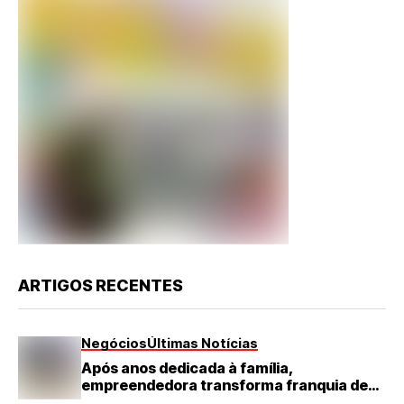
ARTIGOS RECENTES
Negócios
Últimas Notícias
Após anos dedicada à família,
empreendedora transforma franquia de
turismo em negócio de destaque no RN