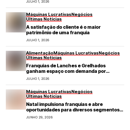
JULHO 1, 2026
Máquinas Lucrativas
Negócios
Últimas Notícias
A satisfação do cliente é o maior
patrimônio de uma franquia
JULHO 1, 2026
Alimentação
Máquinas Lucrativas
Negócios
Últimas Notícias
Franquias de Lanches e Grelhados
ganham espaço com demanda por
refeições rápidas e de qualidade
JULHO 1, 2026
Máquinas Lucrativas
Negócios
Últimas Notícias
Natal impulsiona franquias e abre
oportunidades para diversos segmentos
do varejo
JUNHO 29, 2026