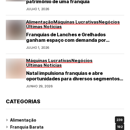
patrimônio de uma franquia
JULHO 1, 2026
Alimentação
Máquinas Lucrativas
Negócios
Últimas Notícias
Franquias de Lanches e Grelhados
ganham espaço com demanda por
refeições rápidas e de qualidade
JULHO 1, 2026
Máquinas Lucrativas
Negócios
Últimas Notícias
Natal impulsiona franquias e abre
oportunidades para diversos segmentos
do varejo
JUNHO 29, 2026
CATEGORIAS
Alimentação
239
Franquia Barata
192