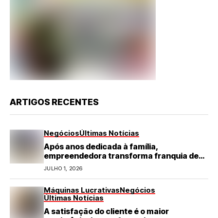
ARTIGOS RECENTES
Negócios
Últimas Notícias
Após anos dedicada à família,
empreendedora transforma franquia de
turismo em negócio de destaque no RN
JULHO 1, 2026
Máquinas Lucrativas
Negócios
Últimas Notícias
A satisfação do cliente é o maior