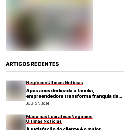
ARTIGOS RECENTES
Negócios
Últimas Notícias
Após anos dedicada à família,
empreendedora transforma franquia de
turismo em negócio de destaque no RN
JULHO 1, 2026
Máquinas Lucrativas
Negócios
Últimas Notícias
A satisfação do cliente é o maior