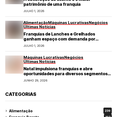
patrimônio de uma franquia
JULHO 1, 2026
Alimentação
Máquinas Lucrativas
Negócios
Últimas Notícias
Franquias de Lanches e Grelhados
ganham espaço com demanda por
refeições rápidas e de qualidade
JULHO 1, 2026
Máquinas Lucrativas
Negócios
Últimas Notícias
Natal impulsiona franquias e abre
oportunidades para diversos segmentos
do varejo
JUNHO 29, 2026
CATEGORIAS
Alimentação
239