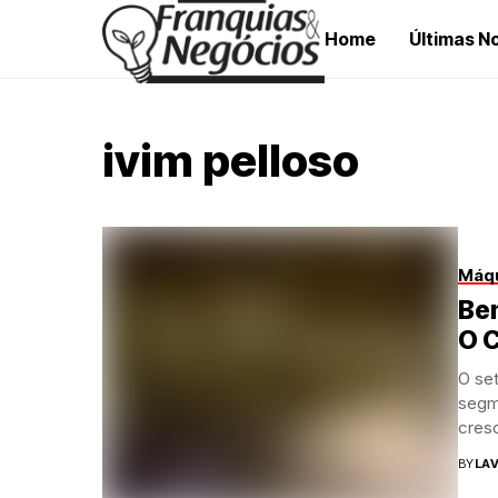
Home
Últimas No
ivim pelloso
Máqu
Bem
O C
O se
segm
cresc
BY
LAV