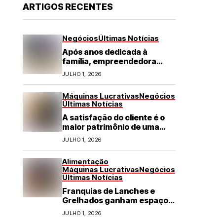
ARTIGOS RECENTES
Negócios
Últimas Notícias
Após anos dedicada à
família, empreendedora
transforma franquia de
JULHO 1, 2026
turismo em negócio de
destaque no RN
Máquinas Lucrativas
Negócios
Últimas Notícias
A satisfação do cliente é o
maior patrimônio de uma
franquia
JULHO 1, 2026
Alimentação
Máquinas Lucrativas
Negócios
Últimas Notícias
Franquias de Lanches e
Grelhados ganham espaço
com demanda por refeições
JULHO 1, 2026
rápidas e de qualidade