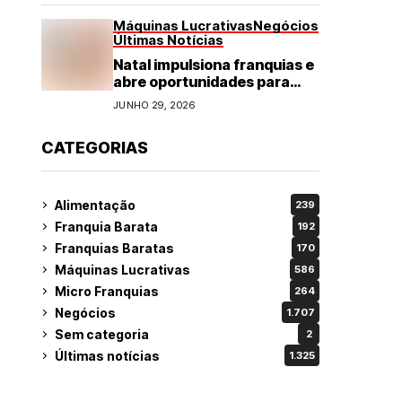
Máquinas Lucrativas
Negócios
Últimas Notícias
Natal impulsiona franquias e
abre oportunidades para
diversos segmentos do
JUNHO 29, 2026
varejo
CATEGORIAS
Alimentação
239
Franquia Barata
192
Franquias Baratas
170
Máquinas Lucrativas
586
Micro Franquias
264
Negócios
1.707
Sem categoria
2
Últimas notícias
1.325