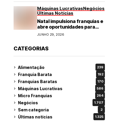
Máquinas Lucrativas
Negócios
Últimas Notícias
Natal impulsiona franquias e
abre oportunidades para
diversos segmentos do
JUNHO 29, 2026
varejo
CATEGORIAS
Alimentação
239
Franquia Barata
192
Franquias Baratas
170
Máquinas Lucrativas
586
Micro Franquias
264
Negócios
1.707
Sem categoria
2
Últimas notícias
1.325