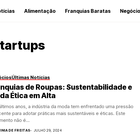
tícias
Alimentação
Franquias Baratas
Negóci
tartups
ócios
Últimas Notícias
nquias de Roupas: Sustentabilidade e
a Ética em Alta
últimos anos, a indústria da moda tem enfrentado uma pressão
ente para adotar práticas mais sustentáveis e éticas. Este
mento não é...
INIA DE FREITAS
JULHO 29, 2024