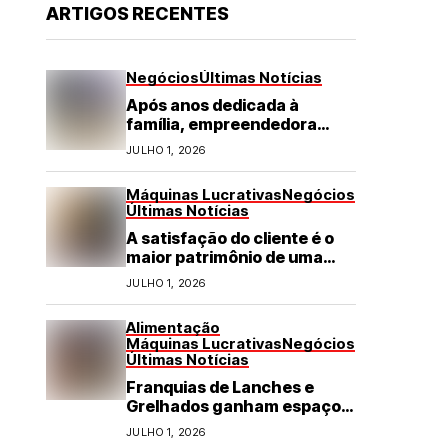
ARTIGOS RECENTES
Negócios
Últimas Notícias
Após anos dedicada à
família, empreendedora
transforma franquia de
JULHO 1, 2026
turismo em negócio de
destaque no RN
Máquinas Lucrativas
Negócios
Últimas Notícias
A satisfação do cliente é o
maior patrimônio de uma
franquia
JULHO 1, 2026
Alimentação
Máquinas Lucrativas
Negócios
Últimas Notícias
Franquias de Lanches e
Grelhados ganham espaço
com demanda por refeições
JULHO 1, 2026
rápidas e de qualidade