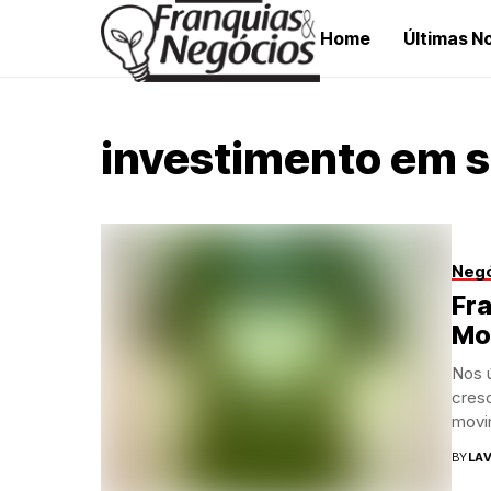
Home
Últimas No
investimento em s
Neg
Fra
Mod
Nos 
cresc
movi
BY
LAV