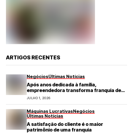
ARTIGOS RECENTES
Negócios
Últimas Notícias
Após anos dedicada à família,
empreendedora transforma franquia de
turismo em negócio de destaque no RN
JULHO 1, 2026
Máquinas Lucrativas
Negócios
Últimas Notícias
A satisfação do cliente é o maior
patrimônio de uma franquia