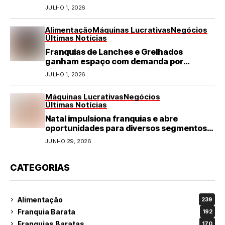
JULHO 1, 2026
Alimentação
Máquinas Lucrativas
Negócios
Últimas Notícias
Franquias de Lanches e Grelhados
ganham espaço com demanda por
refeições rápidas e de qualidade
JULHO 1, 2026
Máquinas Lucrativas
Negócios
Últimas Notícias
Natal impulsiona franquias e abre
oportunidades para diversos segmentos
do varejo
JUNHO 29, 2026
CATEGORIAS
Alimentação
239
Franquia Barata
192
Franquias Baratas
170