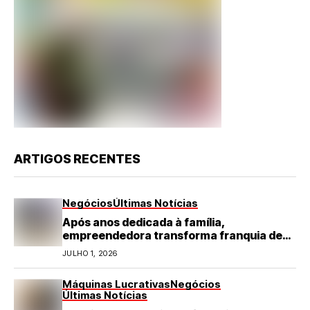
ARTIGOS RECENTES
Negócios
Últimas Notícias
Após anos dedicada à família,
empreendedora transforma franquia de
turismo em negócio de destaque no RN
JULHO 1, 2026
Máquinas Lucrativas
Negócios
Últimas Notícias