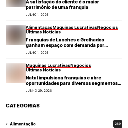
A satisfação do cliente é o maior
patrimônio de uma franquia
JULHO 1, 2026
Alimentação
Máquinas Lucrativas
Negócios
Últimas Notícias
Franquias de Lanches e Grelhados
ganham espaço com demanda por
refeições rápidas e de qualidade
JULHO 1, 2026
Máquinas Lucrativas
Negócios
Últimas Notícias
Natal impulsiona franquias e abre
oportunidades para diversos segmentos
do varejo
JUNHO 29, 2026
CATEGORIAS
Alimentação
239