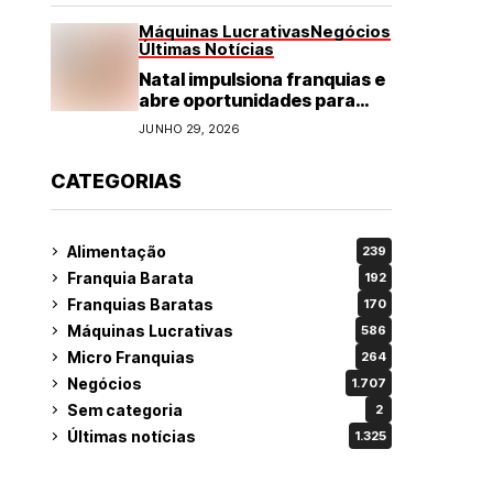
Máquinas Lucrativas
Negócios
Últimas Notícias
Natal impulsiona franquias e
abre oportunidades para
diversos segmentos do
JUNHO 29, 2026
varejo
CATEGORIAS
Alimentação
239
Franquia Barata
192
Franquias Baratas
170
Máquinas Lucrativas
586
Micro Franquias
264
Negócios
1.707
Sem categoria
2
Últimas notícias
1.325