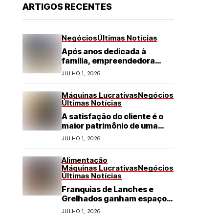
ARTIGOS RECENTES
Negócios
Últimas Notícias
Após anos dedicada à
família, empreendedora
transforma franquia de
JULHO 1, 2026
turismo em negócio de
destaque no RN
Máquinas Lucrativas
Negócios
Últimas Notícias
A satisfação do cliente é o
maior patrimônio de uma
franquia
JULHO 1, 2026
Alimentação
Máquinas Lucrativas
Negócios
Últimas Notícias
Franquias de Lanches e
Grelhados ganham espaço
com demanda por refeições
JULHO 1, 2026
rápidas e de qualidade