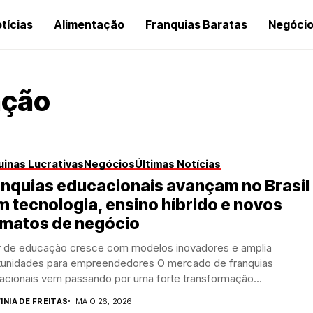
tícias
Alimentação
Franquias Baratas
Negóci
ação
inas Lucrativas
Negócios
Últimas Notícias
nquias educacionais avançam no Brasil
 tecnologia, ensino híbrido e novos
rmatos de negócio
r de educação cresce com modelos inovadores e amplia
tunidades para empreendedores O mercado de franquias
acionais vem passando por uma forte transformação...
INIA DE FREITAS
MAIO 26, 2026