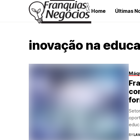
Home
Últimas No
inovação na educ
Máqu
Fra
com
fo
Seto
opor
educ
BY
LAV