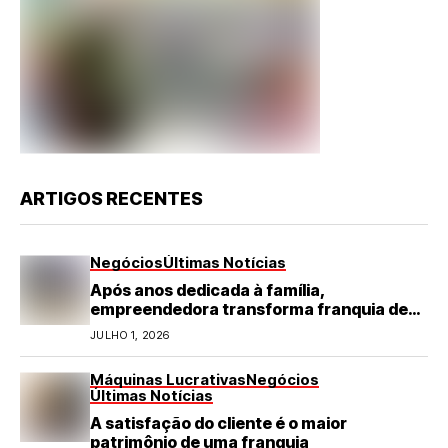
ARTIGOS RECENTES
Negócios
Últimas Notícias
Após anos dedicada à família,
empreendedora transforma franquia de
turismo em negócio de destaque no RN
JULHO 1, 2026
Máquinas Lucrativas
Negócios
Últimas Notícias
A satisfação do cliente é o maior
patrimônio de uma franquia