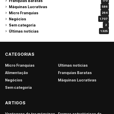
Franquias Baratas
170
Máquinas Lucrativas
586
Micro Franquias
264
Negócios
1.707
Sem categoria
2
Últimas notícias
1.325
CATEGORIAS
Micro Franquias
Últimas notícias
Alimentação
Franquias Baratas
Negócios
Máquinas Lucrativas
Sem categoria
ARTIGOS
Vantagens de ter máquinas
Formas estratégicas de