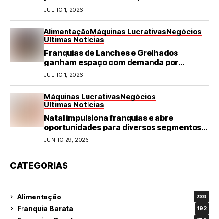
JULHO 1, 2026
Alimentação
Máquinas Lucrativas
Negócios
Últimas Notícias
Franquias de Lanches e Grelhados
ganham espaço com demanda por
refeições rápidas e de qualidade
JULHO 1, 2026
Máquinas Lucrativas
Negócios
Últimas Notícias
Natal impulsiona franquias e abre
oportunidades para diversos segmentos
do varejo
JUNHO 29, 2026
CATEGORIAS
Alimentação
239
Franquia Barata
192