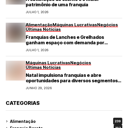
patrimônio de uma franquia
JULHO 1, 2026
Alimentação
Máquinas Lucrativas
Negócios
Últimas Notícias
Franquias de Lanches e Grelhados
ganham espaço com demanda por
refeições rápidas e de qualidade
JULHO 1, 2026
Máquinas Lucrativas
Negócios
Últimas Notícias
Natal impulsiona franquias e abre
oportunidades para diversos segmentos
do varejo
JUNHO 29, 2026
CATEGORIAS
Alimentação
239