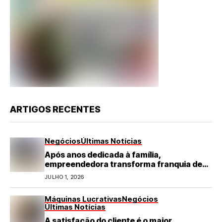
ARTIGOS RECENTES
Negócios
Últimas Notícias
Após anos dedicada à família,
empreendedora transforma franquia de
turismo em negócio de destaque no RN
JULHO 1, 2026
Máquinas Lucrativas
Negócios
Últimas Notícias
A satisfação do cliente é o maior