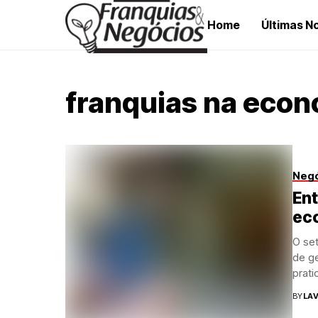
Home
Últimas No
franquias na econo
Neg
Ent
ec
O se
de g
prati
BY
LAV