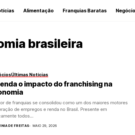
tícias
Alimentação
Franquias Baratas
Negóci
mia brasileira
ócios
Últimas Notícias
enda o impacto do franchising na
onomia
tor de franquias se consolidou como um dos maiores motores
eração de empregos e renda no Brasil. Presente em
camente todos...
INIA DE FREITAS
MAIO 29, 2026