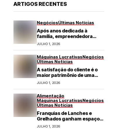
ARTIGOS RECENTES
Negócios
Últimas Notícias
Após anos dedicada à
família, empreendedora
transforma franquia de
JULHO 1, 2026
turismo em negócio de
destaque no RN
Máquinas Lucrativas
Negócios
Últimas Notícias
A satisfação do cliente é o
maior patrimônio de uma
franquia
JULHO 1, 2026
Alimentação
Máquinas Lucrativas
Negócios
Últimas Notícias
Franquias de Lanches e
Grelhados ganham espaço
com demanda por refeições
JULHO 1, 2026
rápidas e de qualidade