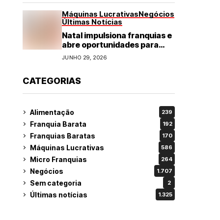
Máquinas Lucrativas
Negócios
Últimas Notícias
Natal impulsiona franquias e
abre oportunidades para
diversos segmentos do
JUNHO 29, 2026
varejo
CATEGORIAS
Alimentação
239
Franquia Barata
192
Franquias Baratas
170
Máquinas Lucrativas
586
Micro Franquias
264
Negócios
1.707
Sem categoria
2
Últimas notícias
1.325