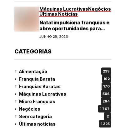
Máquinas Lucrativas
Negócios
Últimas Notícias
Natal impulsiona franquias e
abre oportunidades para
diversos segmentos do
JUNHO 29, 2026
varejo
CATEGORIAS
Alimentação
239
Franquia Barata
192
Franquias Baratas
170
Máquinas Lucrativas
586
Micro Franquias
264
Negócios
1.707
Sem categoria
2
Últimas notícias
1.325