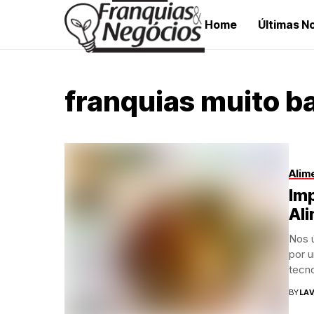
Home
Últimas No
franquias muito b
Alim
Imp
Al
Nos ú
por u
tecno
BY
LAV