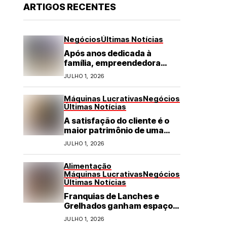
ARTIGOS RECENTES
Negócios
Últimas Notícias
Após anos dedicada à
família, empreendedora
transforma franquia de
JULHO 1, 2026
turismo em negócio de
destaque no RN
Máquinas Lucrativas
Negócios
Últimas Notícias
A satisfação do cliente é o
maior patrimônio de uma
franquia
JULHO 1, 2026
Alimentação
Máquinas Lucrativas
Negócios
Últimas Notícias
Franquias de Lanches e
Grelhados ganham espaço
com demanda por refeições
JULHO 1, 2026
rápidas e de qualidade