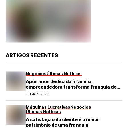
ARTIGOS RECENTES
Negócios
Últimas Notícias
Após anos dedicada à família,
empreendedora transforma franquia de
turismo em negócio de destaque no RN
JULHO 1, 2026
Máquinas Lucrativas
Negócios
Últimas Notícias
A satisfação do cliente é o maior
patrimônio de uma franquia