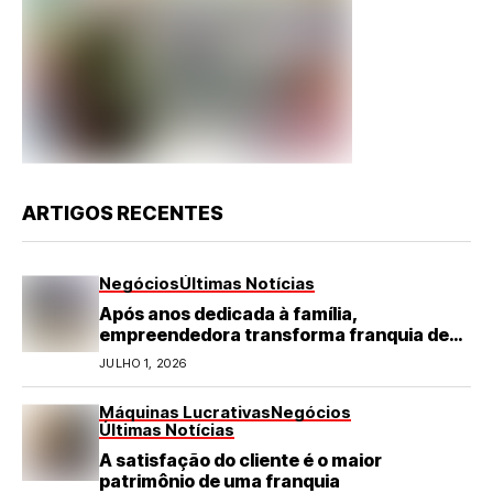
ARTIGOS RECENTES
Negócios
Últimas Notícias
Após anos dedicada à família,
empreendedora transforma franquia de
turismo em negócio de destaque no RN
JULHO 1, 2026
Máquinas Lucrativas
Negócios
Últimas Notícias
A satisfação do cliente é o maior
patrimônio de uma franquia