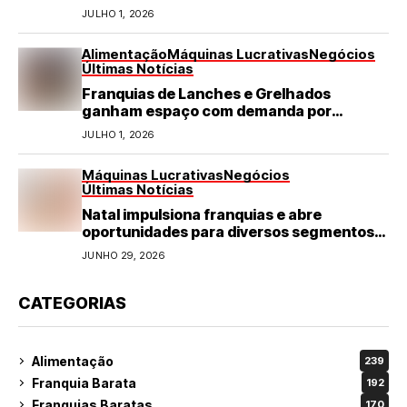
JULHO 1, 2026
Alimentação
Máquinas Lucrativas
Negócios
Últimas Notícias
Franquias de Lanches e Grelhados
ganham espaço com demanda por
refeições rápidas e de qualidade
JULHO 1, 2026
Máquinas Lucrativas
Negócios
Últimas Notícias
Natal impulsiona franquias e abre
oportunidades para diversos segmentos
do varejo
JUNHO 29, 2026
CATEGORIAS
Alimentação
239
Franquia Barata
192
Franquias Baratas
170