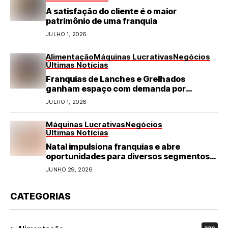
A satisfação do cliente é o maior
patrimônio de uma franquia
JULHO 1, 2026
Alimentação
Máquinas Lucrativas
Negócios
Últimas Notícias
Franquias de Lanches e Grelhados
ganham espaço com demanda por
refeições rápidas e de qualidade
JULHO 1, 2026
Máquinas Lucrativas
Negócios
Últimas Notícias
Natal impulsiona franquias e abre
oportunidades para diversos segmentos
do varejo
JUNHO 29, 2026
CATEGORIAS