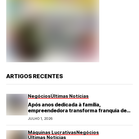
ARTIGOS RECENTES
Negócios
Últimas Notícias
Após anos dedicada à família,
empreendedora transforma franquia de
turismo em negócio de destaque no RN
JULHO 1, 2026
Máquinas Lucrativas
Negócios
Últimas Notícias