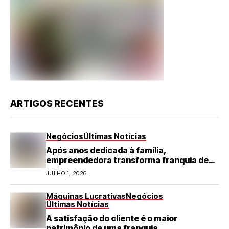
ARTIGOS RECENTES
Negócios
Últimas Notícias
Após anos dedicada à família,
empreendedora transforma franquia de
turismo em negócio de destaque no RN
JULHO 1, 2026
Máquinas Lucrativas
Negócios
Últimas Notícias
A satisfação do cliente é o maior
patrimônio de uma franquia