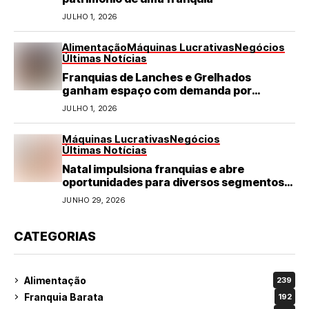
JULHO 1, 2026
Alimentação
Máquinas Lucrativas
Negócios
Últimas Notícias
Franquias de Lanches e Grelhados
ganham espaço com demanda por
refeições rápidas e de qualidade
JULHO 1, 2026
Máquinas Lucrativas
Negócios
Últimas Notícias
Natal impulsiona franquias e abre
oportunidades para diversos segmentos
do varejo
JUNHO 29, 2026
CATEGORIAS
Alimentação
239
Franquia Barata
192