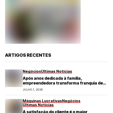
ARTIGOS RECENTES
Negócios
Últimas Notícias
Após anos dedicada à família,
empreendedora transforma franquia de
turismo em negócio de destaque no RN
JULHO 1, 2026
Máquinas Lucrativas
Negócios
Últimas Notícias
A satisfação do cliente é o maior