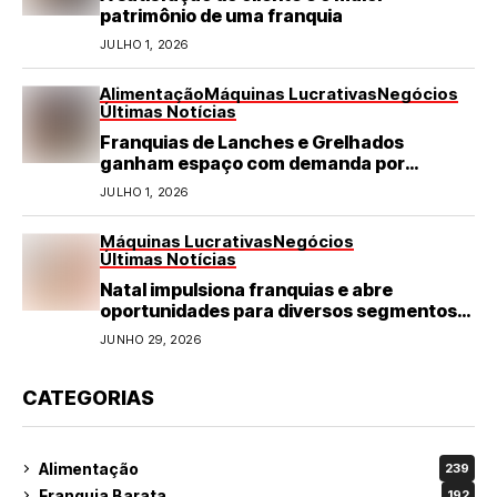
patrimônio de uma franquia
JULHO 1, 2026
Alimentação
Máquinas Lucrativas
Negócios
Últimas Notícias
Franquias de Lanches e Grelhados
ganham espaço com demanda por
refeições rápidas e de qualidade
JULHO 1, 2026
Máquinas Lucrativas
Negócios
Últimas Notícias
Natal impulsiona franquias e abre
oportunidades para diversos segmentos
do varejo
JUNHO 29, 2026
CATEGORIAS
Alimentação
239
Franquia Barata
192