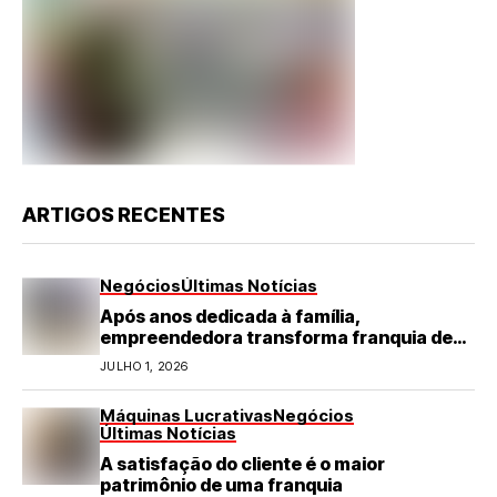
ARTIGOS RECENTES
Negócios
Últimas Notícias
Após anos dedicada à família,
empreendedora transforma franquia de
turismo em negócio de destaque no RN
JULHO 1, 2026
Máquinas Lucrativas
Negócios
Últimas Notícias
A satisfação do cliente é o maior
patrimônio de uma franquia