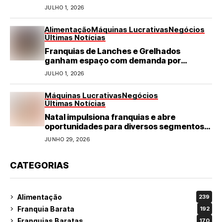
JULHO 1, 2026
Alimentação
Máquinas Lucrativas
Negócios
Últimas Notícias
Franquias de Lanches e Grelhados
ganham espaço com demanda por
refeições rápidas e de qualidade
JULHO 1, 2026
Máquinas Lucrativas
Negócios
Últimas Notícias
Natal impulsiona franquias e abre
oportunidades para diversos segmentos
do varejo
JUNHO 29, 2026
CATEGORIAS
Alimentação
239
Franquia Barata
192
Franquias Baratas
170