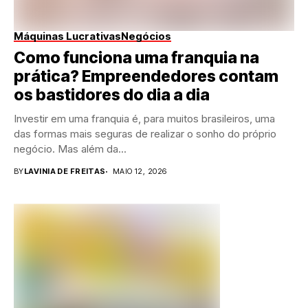
Máquinas Lucrativas
Negócios
Como funciona uma franquia na
prática? Empreendedores contam
os bastidores do dia a dia
Investir em uma franquia é, para muitos brasileiros, uma
das formas mais seguras de realizar o sonho do próprio
negócio. Mas além da...
BY
LAVINIA DE FREITAS
MAIO 12, 2026