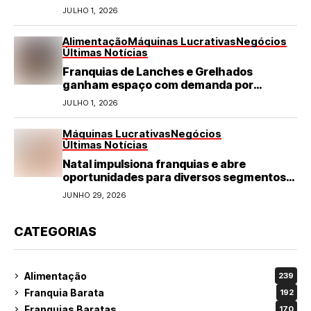
JULHO 1, 2026
Alimentação
Máquinas Lucrativas
Negócios
Últimas Notícias
Franquias de Lanches e Grelhados
ganham espaço com demanda por
refeições rápidas e de qualidade
JULHO 1, 2026
Máquinas Lucrativas
Negócios
Últimas Notícias
Natal impulsiona franquias e abre
oportunidades para diversos segmentos
do varejo
JUNHO 29, 2026
CATEGORIAS
Alimentação
239
Franquia Barata
192
Franquias Baratas
170