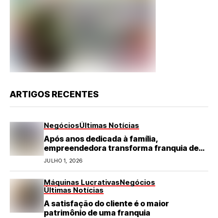
ARTIGOS RECENTES
Negócios
Últimas Notícias
Após anos dedicada à família,
empreendedora transforma franquia de
turismo em negócio de destaque no RN
JULHO 1, 2026
Máquinas Lucrativas
Negócios
Últimas Notícias
A satisfação do cliente é o maior
patrimônio de uma franquia