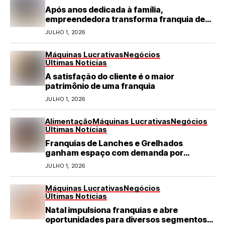
Após anos dedicada à família,
empreendedora transforma franquia de
turismo em negócio de destaque no RN
JULHO 1, 2026
Máquinas Lucrativas
Negócios
Últimas Notícias
A satisfação do cliente é o maior
patrimônio de uma franquia
JULHO 1, 2026
Alimentação
Máquinas Lucrativas
Negócios
Últimas Notícias
Franquias de Lanches e Grelhados
ganham espaço com demanda por
refeições rápidas e de qualidade
JULHO 1, 2026
Máquinas Lucrativas
Negócios
Últimas Notícias
Natal impulsiona franquias e abre
oportunidades para diversos segmentos