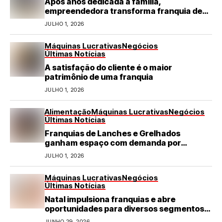
Após anos dedicada à família,
empreendedora transforma franquia de
turismo em negócio de destaque no RN
JULHO 1, 2026
Máquinas Lucrativas
Negócios
Últimas Notícias
A satisfação do cliente é o maior
patrimônio de uma franquia
JULHO 1, 2026
Alimentação
Máquinas Lucrativas
Negócios
Últimas Notícias
Franquias de Lanches e Grelhados
ganham espaço com demanda por
refeições rápidas e de qualidade
JULHO 1, 2026
Máquinas Lucrativas
Negócios
Últimas Notícias
Natal impulsiona franquias e abre
oportunidades para diversos segmentos
do varejo
JUNHO 29, 2026