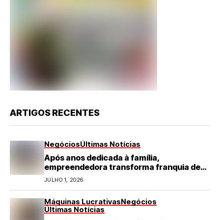
ARTIGOS RECENTES
Negócios
Últimas Notícias
Após anos dedicada à família,
empreendedora transforma franquia de
turismo em negócio de destaque no RN
JULHO 1, 2026
Máquinas Lucrativas
Negócios
Últimas Notícias