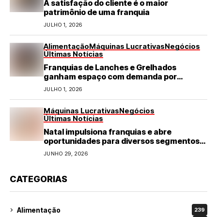
A satisfação do cliente é o maior
patrimônio de uma franquia
JULHO 1, 2026
Alimentação
Máquinas Lucrativas
Negócios
Últimas Notícias
Franquias de Lanches e Grelhados
ganham espaço com demanda por
refeições rápidas e de qualidade
JULHO 1, 2026
Máquinas Lucrativas
Negócios
Últimas Notícias
Natal impulsiona franquias e abre
oportunidades para diversos segmentos
do varejo
JUNHO 29, 2026
CATEGORIAS
Alimentação
239