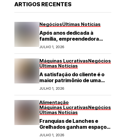
ARTIGOS RECENTES
Negócios
Últimas Notícias
Após anos dedicada à
família, empreendedora
transforma franquia de
JULHO 1, 2026
turismo em negócio de
destaque no RN
Máquinas Lucrativas
Negócios
Últimas Notícias
A satisfação do cliente é o
maior patrimônio de uma
franquia
JULHO 1, 2026
Alimentação
Máquinas Lucrativas
Negócios
Últimas Notícias
Franquias de Lanches e
Grelhados ganham espaço
com demanda por refeições
JULHO 1, 2026
rápidas e de qualidade