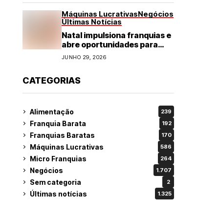
Máquinas Lucrativas
Negócios
Últimas Notícias
Natal impulsiona franquias e
abre oportunidades para
diversos segmentos do
JUNHO 29, 2026
varejo
CATEGORIAS
Alimentação
239
Franquia Barata
192
Franquias Baratas
170
Máquinas Lucrativas
586
Micro Franquias
264
Negócios
1.707
Sem categoria
2
Últimas notícias
1.325