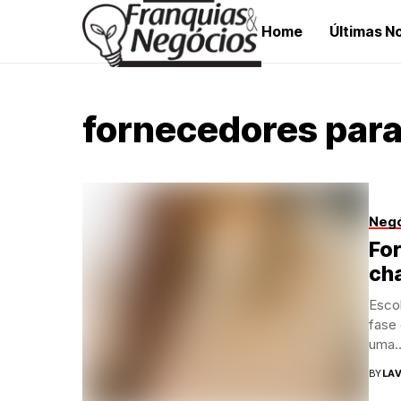
Home
Últimas No
fornecedores para
Neg
Fo
cha
Escol
fase 
uma..
BY
LAV