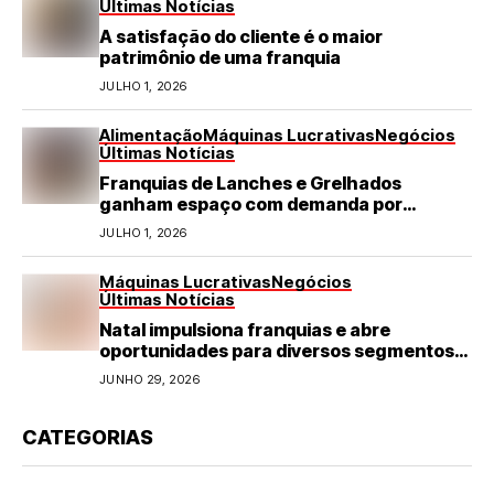
Últimas Notícias
A satisfação do cliente é o maior
patrimônio de uma franquia
JULHO 1, 2026
Alimentação
Máquinas Lucrativas
Negócios
Últimas Notícias
Franquias de Lanches e Grelhados
ganham espaço com demanda por
refeições rápidas e de qualidade
JULHO 1, 2026
Máquinas Lucrativas
Negócios
Últimas Notícias
Natal impulsiona franquias e abre
oportunidades para diversos segmentos
do varejo
JUNHO 29, 2026
CATEGORIAS