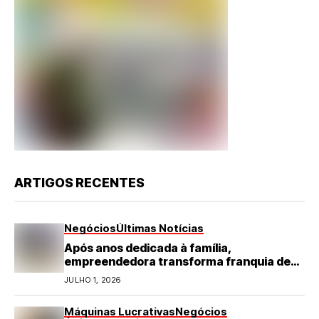
ARTIGOS RECENTES
Negócios
Últimas Notícias
Após anos dedicada à família,
empreendedora transforma franquia de
turismo em negócio de destaque no RN
JULHO 1, 2026
Máquinas Lucrativas
Negócios