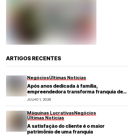
ARTIGOS RECENTES
Negócios
Últimas Notícias
Após anos dedicada à família,
empreendedora transforma franquia de
turismo em negócio de destaque no RN
JULHO 1, 2026
Máquinas Lucrativas
Negócios
Últimas Notícias
A satisfação do cliente é o maior
patrimônio de uma franquia