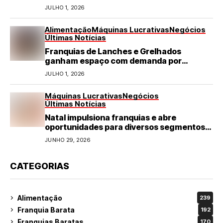
JULHO 1, 2026
Alimentação
Máquinas Lucrativas
Negócios
Últimas Notícias
Franquias de Lanches e Grelhados
ganham espaço com demanda por
refeições rápidas e de qualidade
JULHO 1, 2026
Máquinas Lucrativas
Negócios
Últimas Notícias
Natal impulsiona franquias e abre
oportunidades para diversos segmentos
do varejo
JUNHO 29, 2026
CATEGORIAS
Alimentação
239
Franquia Barata
192
Franquias Baratas
170