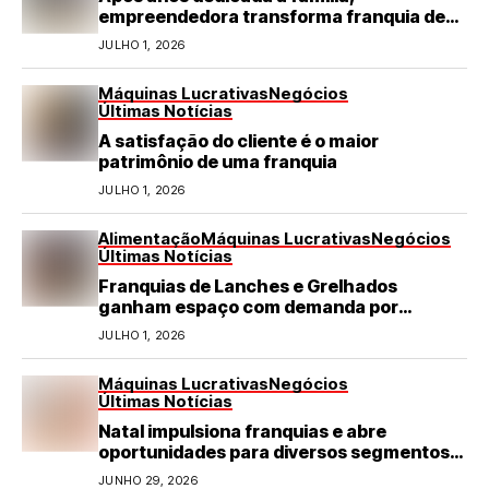
empreendedora transforma franquia de
turismo em negócio de destaque no RN
JULHO 1, 2026
Máquinas Lucrativas
Negócios
Últimas Notícias
A satisfação do cliente é o maior
patrimônio de uma franquia
JULHO 1, 2026
Alimentação
Máquinas Lucrativas
Negócios
Últimas Notícias
Franquias de Lanches e Grelhados
ganham espaço com demanda por
refeições rápidas e de qualidade
JULHO 1, 2026
Máquinas Lucrativas
Negócios
Últimas Notícias
Natal impulsiona franquias e abre
oportunidades para diversos segmentos
do varejo
JUNHO 29, 2026