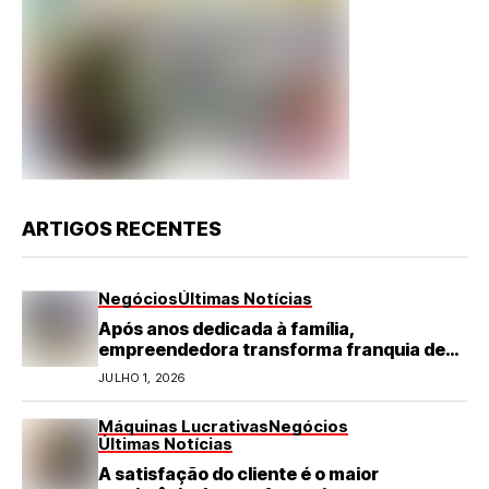
ARTIGOS RECENTES
Negócios
Últimas Notícias
Após anos dedicada à família,
empreendedora transforma franquia de
turismo em negócio de destaque no RN
JULHO 1, 2026
Máquinas Lucrativas
Negócios
Últimas Notícias
A satisfação do cliente é o maior