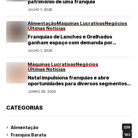
patrimônio de uma franquia
JULHO 1, 2026
Alimentação
Máquinas Lucrativas
Negócios
Últimas Notícias
Franquias de Lanches e Grelhados
ganham espaço com demanda por
refeições rápidas e de qualidade
JULHO 1, 2026
Máquinas Lucrativas
Negócios
Últimas Notícias
Natal impulsiona franquias e abre
oportunidades para diversos segmentos
do varejo
JUNHO 29, 2026
CATEGORIAS
Alimentação
239
Franquia Barata
192