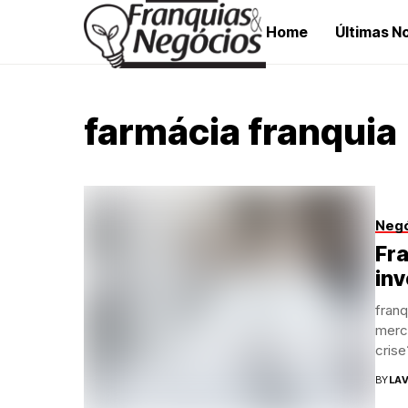
Home
Últimas No
farmácia franquia
Neg
Fra
inv
franq
merc
crise
BY
LAV