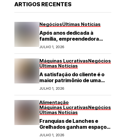
ARTIGOS RECENTES
Negócios
Últimas Notícias
Após anos dedicada à
família, empreendedora
transforma franquia de
JULHO 1, 2026
turismo em negócio de
destaque no RN
Máquinas Lucrativas
Negócios
Últimas Notícias
A satisfação do cliente é o
maior patrimônio de uma
franquia
JULHO 1, 2026
Alimentação
Máquinas Lucrativas
Negócios
Últimas Notícias
Franquias de Lanches e
Grelhados ganham espaço
com demanda por refeições
JULHO 1, 2026
rápidas e de qualidade