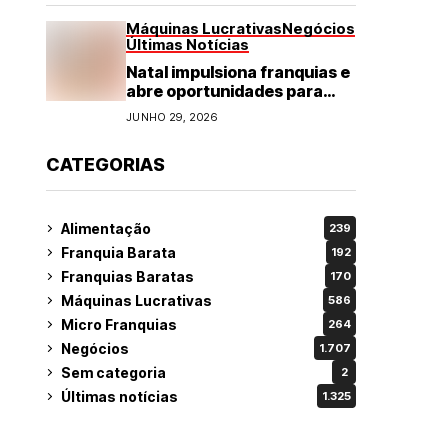
Máquinas Lucrativas
Negócios
Últimas Notícias
Natal impulsiona franquias e
abre oportunidades para
diversos segmentos do
JUNHO 29, 2026
varejo
CATEGORIAS
Alimentação
239
Franquia Barata
192
Franquias Baratas
170
Máquinas Lucrativas
586
Micro Franquias
264
Negócios
1.707
Sem categoria
2
Últimas notícias
1.325