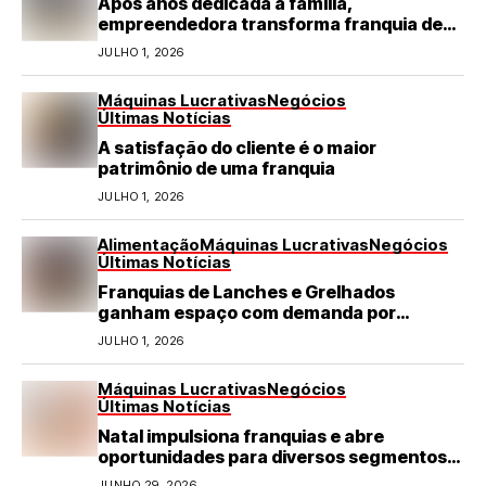
Após anos dedicada à família,
empreendedora transforma franquia de
turismo em negócio de destaque no RN
JULHO 1, 2026
Máquinas Lucrativas
Negócios
Últimas Notícias
A satisfação do cliente é o maior
patrimônio de uma franquia
JULHO 1, 2026
Alimentação
Máquinas Lucrativas
Negócios
Últimas Notícias
Franquias de Lanches e Grelhados
ganham espaço com demanda por
refeições rápidas e de qualidade
JULHO 1, 2026
Máquinas Lucrativas
Negócios
Últimas Notícias
Natal impulsiona franquias e abre
oportunidades para diversos segmentos
do varejo
JUNHO 29, 2026