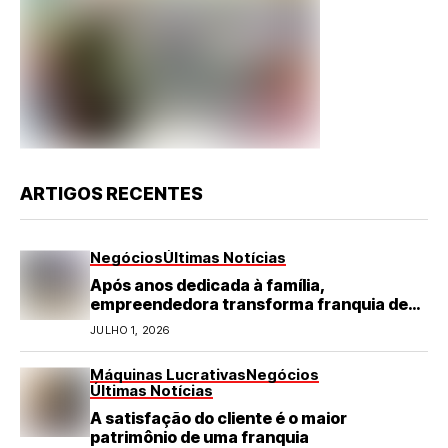
ARTIGOS RECENTES
Negócios
Últimas Notícias
Após anos dedicada à família,
empreendedora transforma franquia de
turismo em negócio de destaque no RN
JULHO 1, 2026
Máquinas Lucrativas
Negócios
Últimas Notícias
A satisfação do cliente é o maior
patrimônio de uma franquia