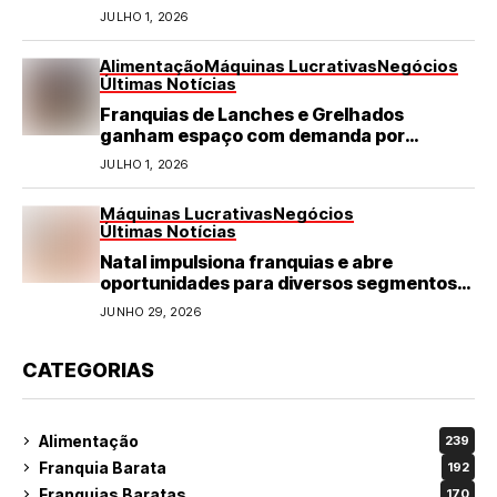
JULHO 1, 2026
Alimentação
Máquinas Lucrativas
Negócios
Últimas Notícias
Franquias de Lanches e Grelhados
ganham espaço com demanda por
refeições rápidas e de qualidade
JULHO 1, 2026
Máquinas Lucrativas
Negócios
Últimas Notícias
Natal impulsiona franquias e abre
oportunidades para diversos segmentos
do varejo
JUNHO 29, 2026
CATEGORIAS
Alimentação
239
Franquia Barata
192
Franquias Baratas
170