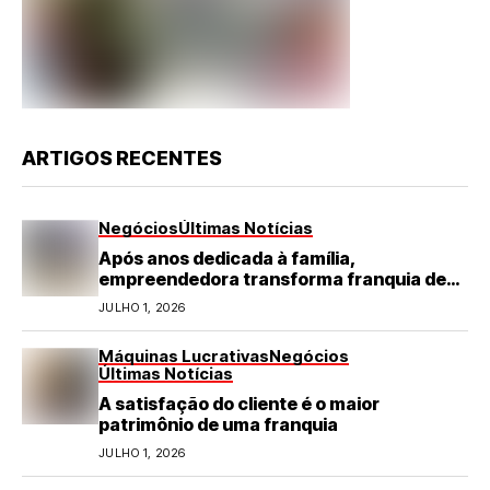
ARTIGOS RECENTES
Negócios
Últimas Notícias
Após anos dedicada à família,
empreendedora transforma franquia de
turismo em negócio de destaque no RN
JULHO 1, 2026
Máquinas Lucrativas
Negócios
Últimas Notícias
A satisfação do cliente é o maior
patrimônio de uma franquia
JULHO 1, 2026