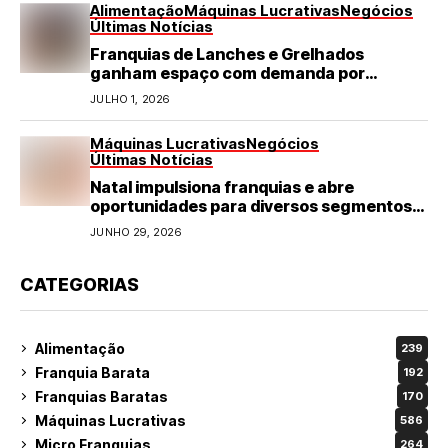
Alimentação
Máquinas Lucrativas
Negócios
Últimas Notícias
Franquias de Lanches e Grelhados
ganham espaço com demanda por
refeições rápidas e de qualidade
JULHO 1, 2026
Máquinas Lucrativas
Negócios
Últimas Notícias
Natal impulsiona franquias e abre
oportunidades para diversos segmentos
do varejo
JUNHO 29, 2026
CATEGORIAS
Alimentação
239
Franquia Barata
192
Franquias Baratas
170
Máquinas Lucrativas
586
Micro Franquias
264