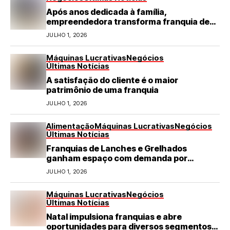
Após anos dedicada à família,
empreendedora transforma franquia de
turismo em negócio de destaque no RN
JULHO 1, 2026
Máquinas Lucrativas
Negócios
Últimas Notícias
A satisfação do cliente é o maior
patrimônio de uma franquia
JULHO 1, 2026
Alimentação
Máquinas Lucrativas
Negócios
Últimas Notícias
Franquias de Lanches e Grelhados
ganham espaço com demanda por
refeições rápidas e de qualidade
JULHO 1, 2026
Máquinas Lucrativas
Negócios
Últimas Notícias
Natal impulsiona franquias e abre
oportunidades para diversos segmentos