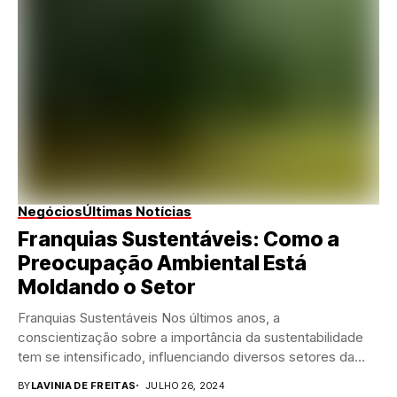
Negócios
Últimas Notícias
Franquias Sustentáveis: Como a
Preocupação Ambiental Está
Moldando o Setor
Franquias Sustentáveis Nos últimos anos, a
conscientização sobre a importância da sustentabilidade
tem se intensificado, influenciando diversos setores da
economia através das franquias...
BY
LAVINIA DE FREITAS
JULHO 26, 2024