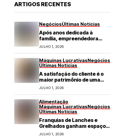
ARTIGOS RECENTES
Negócios
Últimas Notícias
Após anos dedicada à
família, empreendedora
transforma franquia de
JULHO 1, 2026
turismo em negócio de
destaque no RN
Máquinas Lucrativas
Negócios
Últimas Notícias
A satisfação do cliente é o
maior patrimônio de uma
franquia
JULHO 1, 2026
Alimentação
Máquinas Lucrativas
Negócios
Últimas Notícias
Franquias de Lanches e
Grelhados ganham espaço
com demanda por refeições
JULHO 1, 2026
rápidas e de qualidade