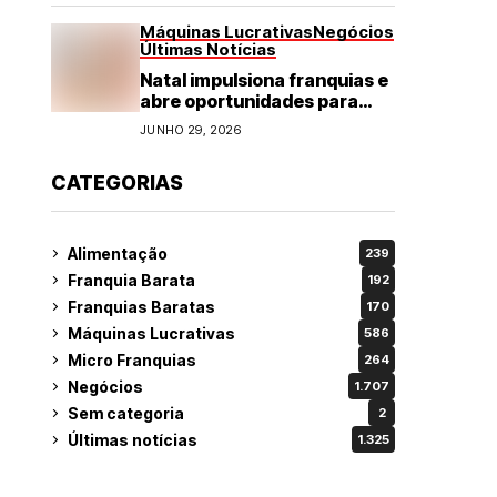
Máquinas Lucrativas
Negócios
Últimas Notícias
Natal impulsiona franquias e
abre oportunidades para
diversos segmentos do
JUNHO 29, 2026
varejo
CATEGORIAS
Alimentação
239
Franquia Barata
192
Franquias Baratas
170
Máquinas Lucrativas
586
Micro Franquias
264
Negócios
1.707
Sem categoria
2
Últimas notícias
1.325