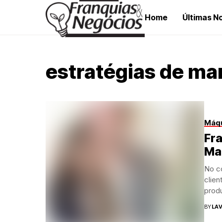
Home
Últimas No
estratégias de ma
Máqu
Fra
Mar
No co
clie
produ
BY
LAV